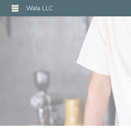
Wala LLC
Sk